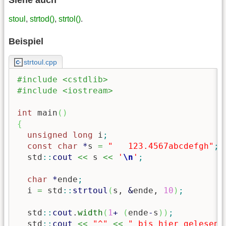
Siehe auch
stoul
,
strtod()
,
strtol()
.
Beispiel
strtoul.cpp
#include <cstdlib>
#include <iostream>
int
 main
(
)
{
unsigned
long
 i
;
const
char
*
s 
=
"   123.4567abcdefgh"
;
  std
::
cout
<<
 s 
<<
'
\n
'
;
char
*
ende
;
  i 
=
 std
::
strtoul
(
s, 
&
ende, 
10
)
;
  std
::
cout
.
width
(
1
+
(
ende
-
s
)
)
;
  std
::
cout
<<
"^"
<<
" bis hier gelesene