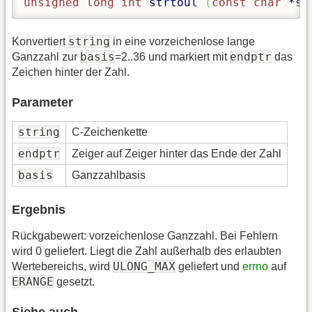
unsigned
long
int
strtoul
(
const
char
*
st
string
Konvertiert
in eine vorzeichenlose lange
basis
endptr
Ganzzahl zur
=2..36 und markiert mit
das
Zeichen hinter der Zahl.
Parameter
string
C-Zeichenkette
endptr
Zeiger auf Zeiger hinter das Ende der Zahl
basis
Ganzzahlbasis
Ergebnis
Rückgabewert: vorzeichenlose Ganzzahl. Bei Fehlern
wird 0 geliefert. Liegt die Zahl außerhalb des erlaubten
ULONG_MAX
Wertebereichs, wird
geliefert und
errno
auf
ERANGE
gesetzt.