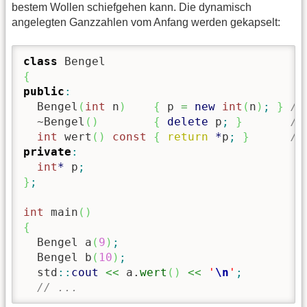
bestem Wollen schiefgehen kann. Die dynamisch
angelegten Ganzzahlen vom Anfang werden gekapselt:
class
{
public
:
  Bengel
(
int
 n
)
{
 p 
=
new
int
(
n
)
;
}
//
  ~Bengel
(
)
{
delete
 p
;
}
//
int
 wert
(
)
const
{
return
*
p
;
}
//
private
:
int
*
 p
;
}
;
int
 main
(
)
{
  Bengel a
(
9
)
;
  Bengel b
(
10
)
;
  std
::
cout
<<
 a.
wert
(
)
<<
'
\n
'
;
// ...