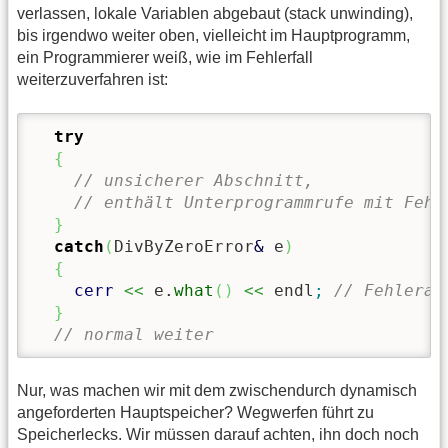
verlassen, lokale Variablen abgebaut (stack unwinding),
bis irgendwo weiter oben, vielleicht im Hauptprogramm,
ein Programmierer weiß, wie im Fehlerfall
weiterzuverfahren ist:
try
{
// unsicherer Abschnitt, 
// enthält Unterprogrammrufe mit Fehl
}
catch
(
DivByZeroError
&
 e
)
{
cerr
<<
 e.
what
(
)
<<
 endl
;
// Fehlerau
}
// normal weiter
Nur, was machen wir mit dem zwischendurch dynamisch
angeforderten Hauptspeicher? Wegwerfen führt zu
Speicherlecks. Wir müssen darauf achten, ihn doch noch