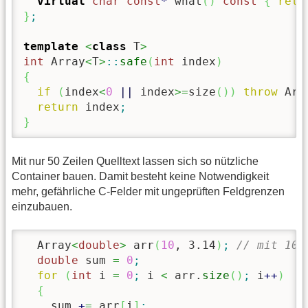
virtual
char
const
*
 what
(
)
const
{
retu
}
;
template
<
class
 T
>
int
 Array
<
T
>
::
safe
(
int
 index
)
{
if
(
index
<
0
||
 index
>=
size
(
)
)
throw
 Arr
return
 index
;
}
Mit nur 50 Zeilen Quelltext lassen sich so nützliche
Container bauen. Damit besteht keine Notwendigkeit
mehr, gefährliche C-Felder mit ungeprüften Feldgrenzen
einzubauen.
  Array
<
double
>
 arr
(
10
, 
3.14
)
;
// mit 10 
double
 sum 
=
0
;
for
(
int
 i 
=
0
;
 i 
<
 arr.
size
(
)
;
 i
++
)
{
    sum 
+
=
 arr
[
i
]
;