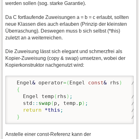
werden sollen (sog. starke Garantie).
Da C fortlaufende Zuweisungen a = b = c erlaubt, sollten
neue Klassen dies auch erlauben (Prinzip der kleinsten
Überraschung). Deswegen muss b sich selbst (*this)
zuletzt an a weiterreichen.
Die Zuweisung lässt sich elegant und schmerzfrei als
Kopier-Zuweisung (copy & swap) umsetzen, wobei der
Kopierkonstruktor nachgenutzt wird:
  Engel
&
 operator
=
(
Engel 
const
&
 rhs
)
//
{
    Engel temp
(
rhs
)
;
//
    std
::
swap
(
p, temp.
p
)
;
//
return
*
this
;
//
}
//
Anstelle einer const-Referenz kann der