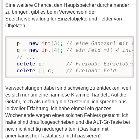
Eine weitere Chance, den Hauptspeicher durcheinander
zu bringen, gibt es beim Verwechseln der
Speicherverwaltung für Einzelobjekte und Felder von
Objekten.
  p 
=
new
int
(
3
)
;
// eine Ganzzahl mit We
  q 
=
new
int
[
4
]
;
// ein Feld mit 4 int-W
// ...
delete
 p
;
// Freigabe Einzelobjek
delete
[
]
 q
;
// Freigabe Feld       
Verwechslungen dabei sind schwierig zu entdecken, weil
es sich nur um eine harmlose Klammer handelt. Auf die
Gefahr, mich als unfähig bloßzustellen: ich spreche aus
leidvoller Erfahrung. Ich habe einmal ein ganzes
Wochenende wegen eines solchen Fehlers gesucht. Ich
hatte blind drauflosgeschrieben und die ALT-Gr-Taste bei
new nicht richtig niedergehalten. (Das kann mit
amerikanischer Tastatur so nicht passieren)