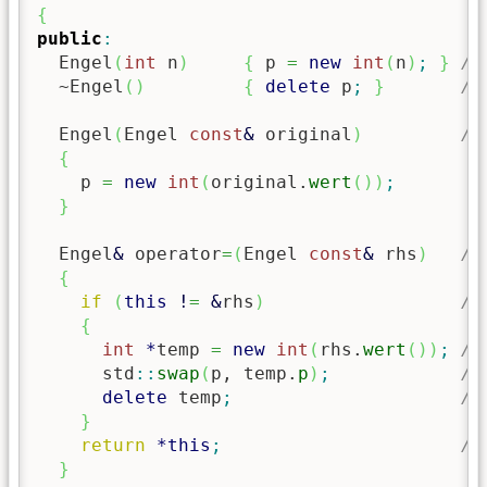
{
public
:
  Engel
(
int
 n
)
{
 p 
=
new
int
(
n
)
;
}
//
  ~Engel
(
)
{
delete
 p
;
}
//
  Engel
(
Engel 
const
&
 original
)
//
{
    p 
=
new
int
(
original.
wert
(
)
)
;
}
  Engel
&
 operator
=
(
Engel 
const
&
 rhs
)
//
{
if
(
this
!
=
&
rhs
)
//
{
int
*
temp 
=
new
int
(
rhs.
wert
(
)
)
;
//
      std
::
swap
(
p, temp.
p
)
;
//
delete
 temp
;
//
}
return
*
this
;
//
}