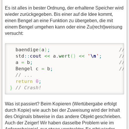
Es ist alles in bester Ordnung, der erhaltene Speicher wird
wieder zurückgegeben. Bis einer auf die Idee kommt,
einen Bengel an eine Funktion zu übergeben, die mit
einem Bengel umgehen kann oder eine Zu(recht)weisung
versucht:
  baendige
(
a
)
;
// 
  std
::
cout
<<
 a.
wert
(
)
<<
'
\n
'
;
// 
  a 
=
 b
;
// 
  Bengel c 
=
 b
;
// 
// ...
return
0
;
}
// Crash! 
Was ist passiert? Beim Kopieren (Wertübergabe erfolgt
durch Kopie) wie auch bei der Zuweisung wird der Inhalt
des Originals bitweise in das andere Objekt geschrieben.
Auch der Zeiger! Wir haben dasselbe Problem wie im