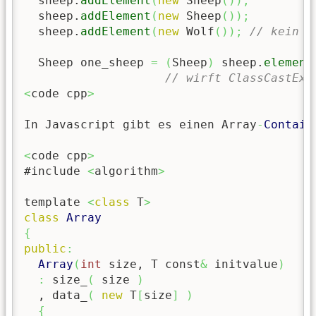
  sheep.
addElement
(
new
 Sheep
(
)
)
;
  sheep.
addElement
(
new
 Sheep
(
)
)
;
  sheep.
addElement
(
new
 Wolf
(
)
)
;
// kein Ü
  Sheep one_sheep 
=
(
Sheep
)
 sheep.
element
// wirft ClassCastExc
<
code cpp
>
In Javascript gibt es einen Array
-
Contain
<
code cpp
>
#include 
<
algorithm
>
template 
<
class
 T
>
class
Array
{
public
:
Array
(
int
 size, T const
&
 initvalue
)
:
 size_
(
 size 
)
  , data_
(
new
 T
[
size
]
)
{