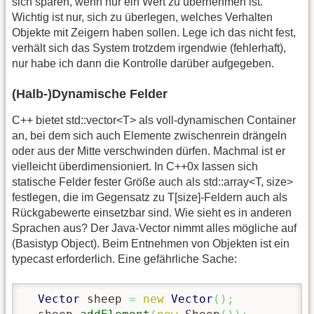
sich sparen, wenn nur ein Wert zu übernehmen ist.
Wichtig ist nur, sich zu überlegen, welches Verhalten
Objekte mit Zeigern haben sollen. Lege ich das nicht fest,
verhält sich das System trotzdem irgendwie (fehlerhaft),
nur habe ich dann die Kontrolle darüber aufgegeben.
(Halb-)Dynamische Felder
C++ bietet std::vector<T> als voll-dynamischen Container
an, bei dem sich auch Elemente zwischenrein drängeln
oder aus der Mitte verschwinden dürfen. Machmal ist er
vielleicht überdimensioniert. In C++0x lassen sich
statische Felder fester Größe auch als std::array<T, size>
festlegen, die im Gegensatz zu T[size]-Feldern auch als
Rückgabewerte einsetzbar sind. Wie sieht es in anderen
Sprachen aus? Der Java-Vector nimmt alles mögliche auf
(Basistyp Object). Beim Entnehmen von Objekten ist ein
typecast erforderlich. Eine gefährliche Sache:
Vector
 sheep 
=
new
Vector
(
)
;