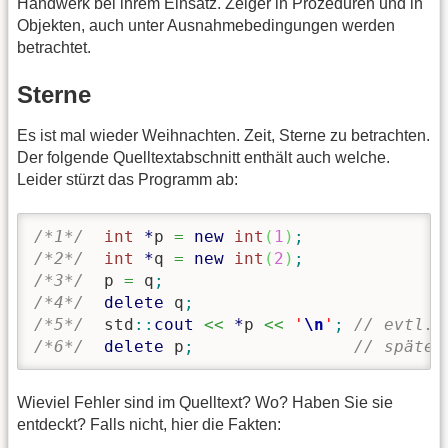
Handwerk bei ihrem Einsatz. Zeiger in Prozeduren und in
Objekten, auch unter Ausnahmebedingungen werden
betrachtet.
Sterne
Es ist mal wieder Weihnachten. Zeit, Sterne zu betrachten.
Der folgende Quelltextabschnitt enthält auch welche.
Leider stürzt das Programm ab:
/*1*/
int
*
p 
=
new
int
(
1
)
;
/*2*/
int
*
q 
=
new
int
(
2
)
;
/*3*/
  p 
=
 q
;
/*4*/
delete
 q
;
/*5*/
  std
::
cout
<<
*
p 
<<
'
\n
'
;
// evtl. 
/*6*/
delete
 p
;
// spätes
Wieviel Fehler sind im Quelltext? Wo? Haben Sie sie
entdeckt? Falls nicht, hier die Fakten: