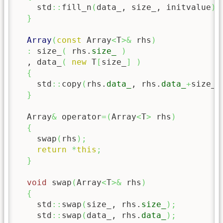
    std
::
fill_n
(
data_, size_, initvalue
)
;
}
Array
(
const
 Array
<
T
>&
 rhs
)
:
 size_
(
 rhs.
size_
)
  , data_
(
new
 T
[
size_
]
)
{
    std
::
copy
(
rhs.
data_
, rhs.
data_
+
size_,
}
  Array
&
 operator
=
(
Array
<
T
>
 rhs
)
{
    swap
(
rhs
)
;
return
*
this
;
}
void
 swap
(
Array
<
T
>&
 rhs
)
{
    std
::
swap
(
size_, rhs.
size_
)
;
    std
::
swap
(
data_, rhs.
data_
)
;