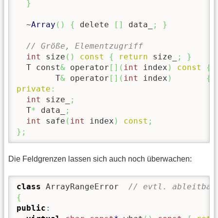
}
  ~
Array
(
)
{
 delete 
[
]
 data_
;
}
// Größe, Elementzugriff
int
 size
(
)
const
{
return
 size_
;
}
  T const
&
 operator
[
]
(
int
 index
)
const
{
        T
&
 operator
[
]
(
int
 index
)
{
private
:
int
 size_
;
  T
*
 data_
;
int
 safe
(
int
 index
)
const
;
}
;
Die Feldgrenzen lassen sich auch noch überwachen:
class
 ArrayRangeError  
// evtl. ableitbar
{
public
: