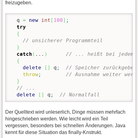
freizugeben.
  q 
=
new
int
[
100
]
;
try
{
// unsicherer Programmteil
}
catch
(
...
)
// ... heißt bei jedem 
{
delete
[
]
 q
;
// Speicher zurückgeben
throw
;
// Ausnahme weiter werf
}
// ...
delete
[
]
 q
;
// Normalfall
Der Quelltext wird unleserlich, Dinge müssen mehrfach
hingeschrieben werden. Wie leicht wird ein Teil
vergessen, besonders bei schnellen Änderungen. Java
kennt für diese Situation das finally-Knstrukt.