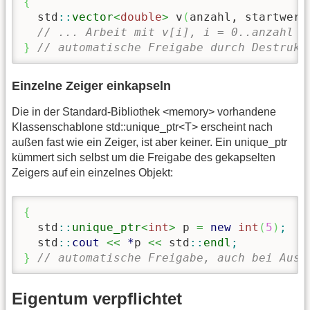
{
  std
::
vector
<
double
>
 v
(
anzahl, startwert
// ... Arbeit mit v[i], i = 0..anzahl
}
// automatische Freigabe durch Destrukt
Einzelne Zeiger einkapseln
Die in der Standard-Bibliothek <memory> vorhandene
Klassenschablone std::unique_ptr<T> erscheint nach
außen fast wie ein Zeiger, ist aber keiner. Ein unique_ptr
kümmert sich selbst um die Freigabe des gekapselten
Zeigers auf ein einzelnes Objekt:
{
  std
::
unique_ptr
<
int
>
 p 
=
new
int
(
5
)
;
  std
::
cout
<<
*
p 
<<
 std
::
endl
;
}
// automatische Freigabe, auch bei Ausn
Eigentum verpflichtet