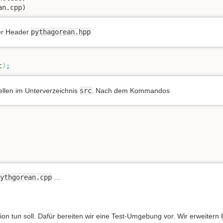
an.cpp) 
er Header
pythagorean.hpp
c
)
;
ellen im Unterverzeichnis
src
. Nach dem Kommandos
ythgorean.cpp
…
tion tun soll. Dafür bereiten wir eine Test-Umgebung vor. Wir erweitern