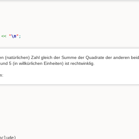
<<
"
\n
"
;
ten (natürlichen) Zahl gleich der Summe der Quadrate der anderen bei
d 5 (in willkürlichen Einheiten) ist rechtwinklig.
n:
clude) 
