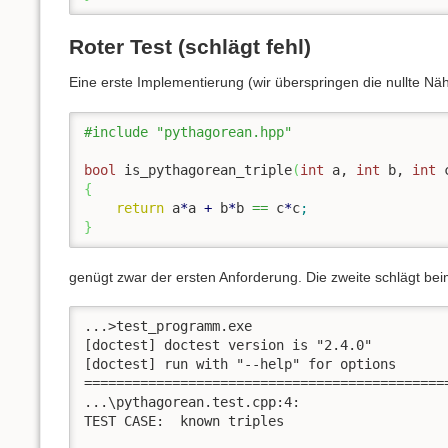
Roter Test (schlägt fehl)
Eine erste Implementierung (wir überspringen die nullte N
#include "pythagorean.hpp"
bool
 is_pythagorean_triple
(
int
 a, 
int
 b, 
int
 
{
return
 a
*
a 
+
 b
*
b 
==
 c
*
c
;
}
genügt zwar der ersten Anforderung. Die zweite schlägt be
...>test_programm.exe

[doctest] doctest version is "2.4.0"

[doctest] run with "--help" for options

==============================================
...\pythagorean.test.cpp:4:

TEST CASE:  known triples
