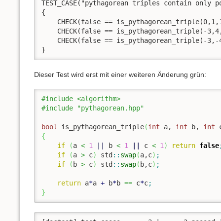
TEST_CASE("pythagorean triples contain only po
{

    CHECK(false == is_pythagorean_triple(0,1,1
    CHECK(false == is_pythagorean_triple(-3,4,
    CHECK(false == is_pythagorean_triple(-3,-4
}
Dieser Test wird erst mit einer weiteren Änderung grün:
#include <algorithm>
#include "pythagorean.hpp"
bool
 is_pythagorean_triple
(
int
 a, 
int
 b, 
int
 
{
if
(
a 
<
1
||
 b 
<
1
||
 c 
<
1
)
return
false
if
(
a 
>
 c
)
 std
::
swap
(
a,c
)
;
if
(
b 
>
 c
)
 std
::
swap
(
b,c
)
;
return
 a
*
a 
+
 b
*
b 
==
 c
*
c
;
}