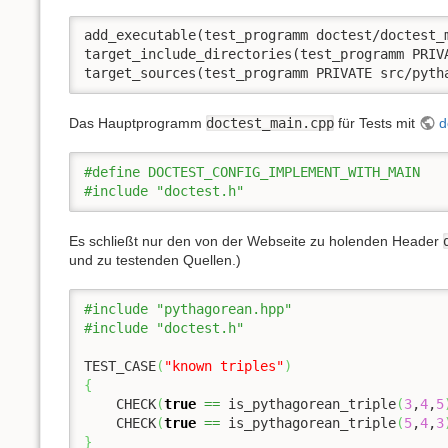
add_executable(test_programm doctest/doctest_m
target_include_directories(test_programm PRIVA
target_sources(test_programm PRIVATE src/pyth
Das Hauptprogramm
doctest_main.cpp
für Tests mit
d
#define DOCTEST_CONFIG_IMPLEMENT_WITH_MAIN
#include "doctest.h"
Es schließt nur den von der Webseite zu holenden Header
und zu testenden Quellen.)
#include "pythagorean.hpp"
#include "doctest.h"
TEST_CASE
(
"known triples"
)
{
    CHECK
(
true
==
 is_pythagorean_triple
(
3
,
4
,
5
    CHECK
(
true
==
 is_pythagorean_triple
(
5
,
4
,
3
}