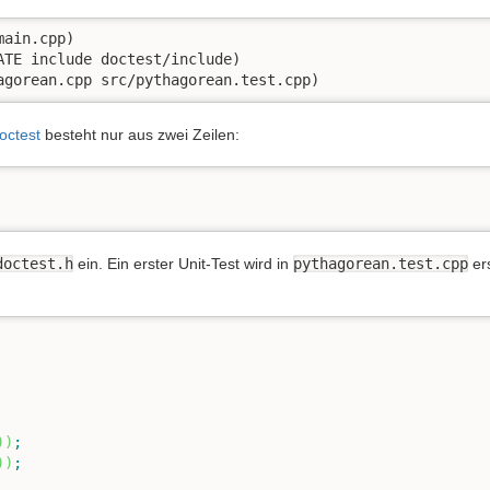
ain.cpp)

TE include doctest/include) 

agorean.cpp src/pythagorean.test.cpp) 
octest
besteht nur aus zwei Zeilen:
doctest.h
ein. Ein erster Unit-Test wird in
pythagorean.test.cpp
ers
)
)
;
)
)
;