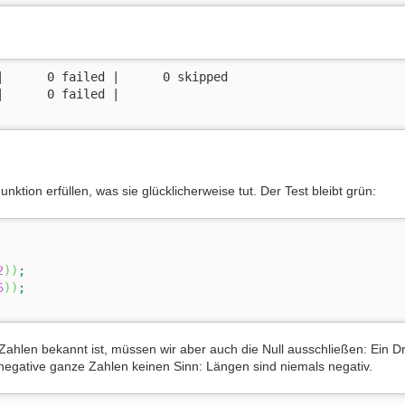
      0 failed |      0 skipped

      0 failed |

ion erfüllen, was sie glücklicherweise tut. Der Test bleibt grün:
2
)
)
;
6
)
)
;
n Zahlen bekannt ist, müssen wir aber auch die Null ausschließen: Ein D
negative ganze Zahlen keinen Sinn: Längen sind niemals negativ.