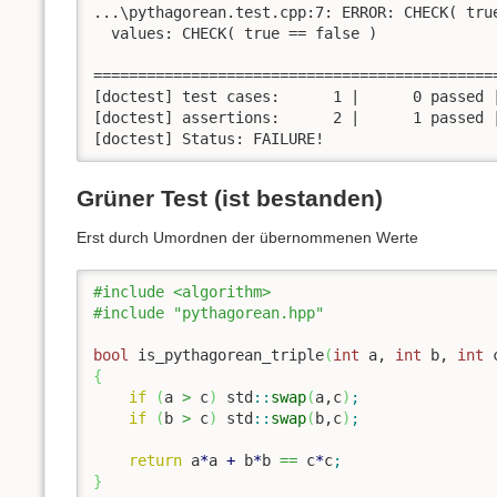
...\pythagorean.test.cpp:7: ERROR: CHECK( tru
  values: CHECK( true == false )

==============================================
[doctest] test cases:      1 |      0 passed |
[doctest] assertions:      2 |      1 passed |
[doctest] Status: FAILURE!
Grüner Test (ist bestanden)
Erst durch Umordnen der übernommenen Werte
#include <algorithm>
#include "pythagorean.hpp"
bool
 is_pythagorean_triple
(
int
 a, 
int
 b, 
int
 
{
if
(
a 
>
 c
)
 std
::
swap
(
a,c
)
;
if
(
b 
>
 c
)
 std
::
swap
(
b,c
)
;
return
 a
*
a 
+
 b
*
b 
==
 c
*
c
;
}