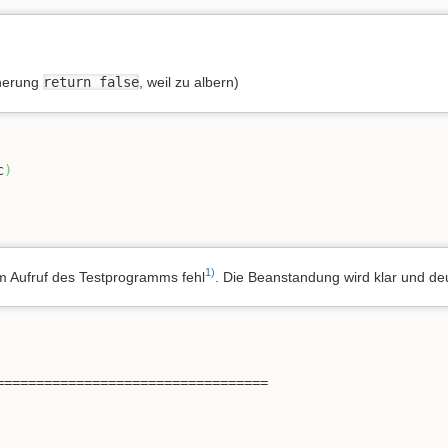
äherung
return false
, weil zu albern)
c
)
1)
im Aufruf des Testprogramms fehl
. Die Beanstandung wird klar und de
=================================
