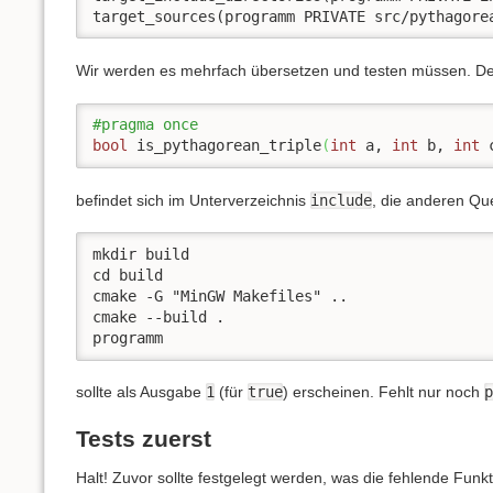
target_sources(programm PRIVATE src/pythagore
Wir werden es mehrfach übersetzen und testen müssen. D
#pragma once
bool
 is_pythagorean_triple
(
int
 a, 
int
 b, 
int
 
befindet sich im Unterverzeichnis
include
, die anderen Qu
mkdir build

cd build

cmake -G "MinGW Makefiles" ..

cmake --build .

programm
sollte als Ausgabe
1
(für
true
) erscheinen. Fehlt nur noch
p
Tests zuerst
Halt! Zuvor sollte festgelegt werden, was die fehlende Funk