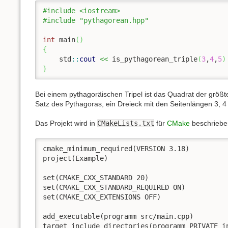
#include <iostream>
#include "pythagorean.hpp"
int
 main
(
)
{
    std
::
cout
<<
 is_pythagorean_triple
(
3
,
4
,
5
)
}
Bei einem pythagoräischen Tripel ist das Quadrat der größ
Satz des Pythagoras, ein Dreieck mit den Seitenlängen 3, 4 un
Das Projekt wird in
CMakeLists.txt
für
CMake
beschriebe
cmake_minimum_required(VERSION 3.18)

project(Example)

set(CMAKE_CXX_STANDARD 20)

set(CMAKE_CXX_STANDARD_REQUIRED ON)

set(CMAKE_CXX_EXTENSIONS OFF)

add_executable(programm src/main.cpp)

target_include_directories(programm PRIVATE in