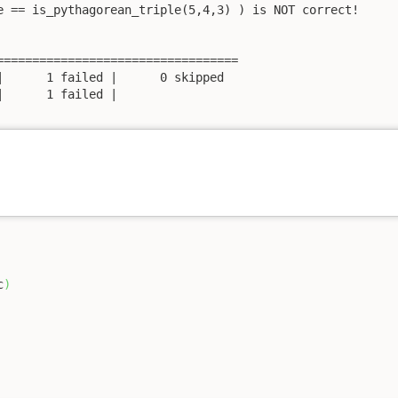
e == is_pythagorean_triple(5,4,3) ) is NOT correct!

=================================

      1 failed |      0 skipped

      1 failed |

c
)