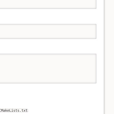
CMakeLists.txt
: