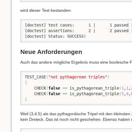
wird dieser Test bestanden:
[doctest] test cases:      1 |      1 passed |
[doctest] assertions:      2 |      2 passed |
[doctest] Status: SUCCESS!
Neue Anforderungen
Auch das andere mögliche Ergebnis muss eine boolesche Funkt
TEST_CASE
(
"not pythagorean triples"
)
{
    CHECK
(
false
==
 is_pythagorean_triple
(
1
,
1
,
    CHECK
(
false
==
 is_pythagorean_triple
(
5
,
4
,
}
Weil (3,4,5) als das pythagoräische Tripel mit den kleinste
kein Dreieck. Das ist noch nicht geschehen. Ebenso haben 