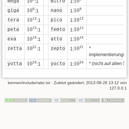
10
10
mega
micro
:1
1:
10
9
10
9
9
9
10
10
giga
nano
:1
1:
10
12
10
12
12
12
10
10
tera
pico
:1
1:
10
15
10
15
15
15
10
10
peta
femto
:1
1:
10
18
10
18
18
18
10
10
exa
atto
:1
1:
10
21
10
21
21
21
10
10
zetta
zepto
*
:1
1:
implementierungsa
10
24
10
24
24
24
10
10
yotta
yocto
* (nicht auf allen S
:1
1:
kennen/include/ratio.txt
· Zuletzt geändert:
2013-08-26 13:12
von
127.0.0.1