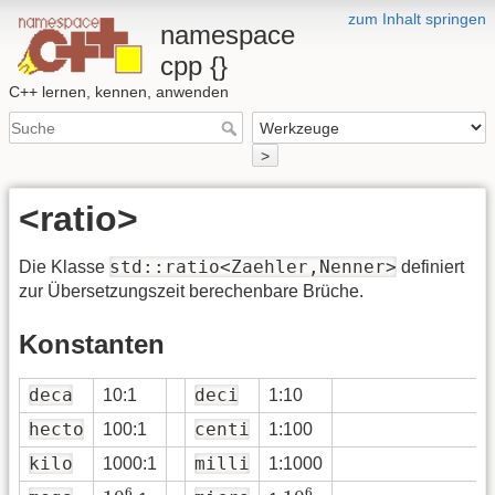
zum Inhalt springen
namespace
cpp {}
C++ lernen, kennen, anwenden
>
<ratio>
std::ratio<Zaehler,Nenner>
Die Klasse
definiert
zur Übersetzungszeit berechenbare Brüche.
Konstanten
deca
deci
10:1
1:10
hecto
centi
100:1
1:100
kilo
milli
1000:1
1:1000
10
6
10
6
6
6